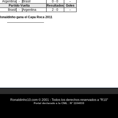
Argentina
-
Brasil
0 - 0
-
Partido Vuelta
Resultados
Goles
Brasil
-
Argentina
2 - 0
-
Ronaldinho gana el Capa Roca 2011
Ronaldinho10.com © 2001 - Todos los derechos reservados a "R10"
Portal declarado a la CNIL : N° 1104033