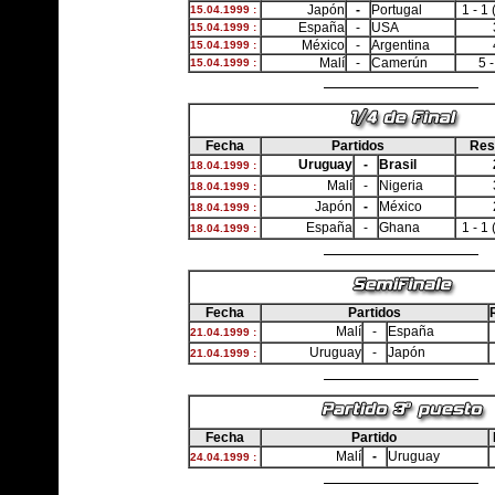
Japón
-
Portugal
1 - 1 
15.04.1999 :
España
-
USA
15.04.1999 :
México
-
Argentina
15.04.1999 :
Malí
-
Camerún
5 -
15.04.1999 :
Fecha
Partidos
Res
Uruguay
-
Brasil
18.04.1999 :
Malí
-
Nigeria
18.04.1999 :
Japón
-
México
18.04.1999 :
España
-
Ghana
1 - 1 
18.04.1999 :
Fecha
Partidos
Malí
-
España
21.04.1999 :
Uruguay
-
Japón
21.04.1999 :
Fecha
Partido
Malí
-
Uruguay
24.04.1999 :