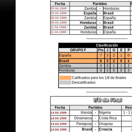
Fecha
Partidos
Zambia
-
Honduras
05.04.1999 :
España
-
Brasil
05.04.1999 :
Zambia
-
España
08.04.1999 :
Honduras
-
Brasil
08.04.1999 :
Zambia
-
Brasil
11.04.1999 :
Honduras
-
España
11.04.1999 :
Clasificación
GRUPO F
Pts
J
G
E
P
España
7
3
2
1
0
Brasil
6
3
2
0
1
Zambia
4
3
1
1
1
Honduras
0
3
0
0
3
Calificados para los 1/8 de finales
Descalificados
Fecha
Partidos
Res
Irlanda
-
Nigeria
1 - 1 
14.04.1999 :
Dinamarca
-
Costa Rica
14.04.1999 :
Paraguay
-
Uruguay
14.04.1999 :
Brasil
-
Croacia
14.04.1999 :