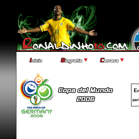
E
n
par